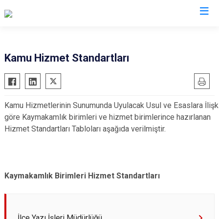
Şanlıurfa
Kamu Hizmet Standartları
Akçakale
Siverek
Birecik
Suruç
Kamu Hizmetlerinin Sunumunda Uyulacak Usul ve Esaslara İlişk
Bozova
Viranşehir
göre Kaymakamlık birimleri ve hizmet birimlerince hazırlanan
Ceylanpınar
Haliliye
Hizmet Standartları Tabloları aşağıda verilmiştir.
Halfeti
Eyyübiye
Harran
Karaköprü
Hilvan
Kaymakamlık Birimleri Hizmet Standartları
İlçe Yazı İşleri Müdürlüğü