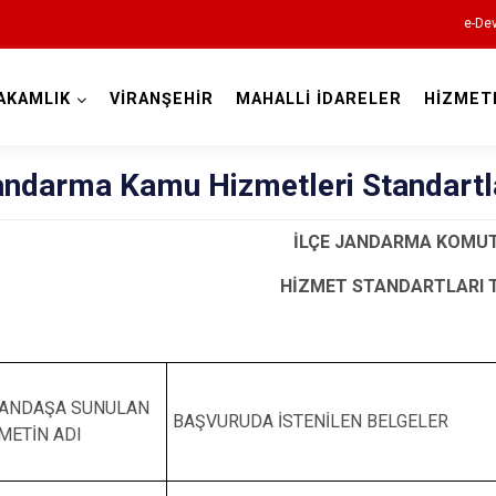
e-Dev
AKAMLIK
VİRANŞEHİR
MAHALLİ İDARELER
HİZMET
Şanlıurfa
Jandarma Kamu Hizmetleri Standartl
İLÇE JANDARMA KOMUT
HİZMET STANDARTLARI 
Akçakale
Birecik
TANDAŞA SUNULAN
BAŞVURUDA İSTENİLEN BELGELER
Bozova
METİN ADI
Ceylanpınar