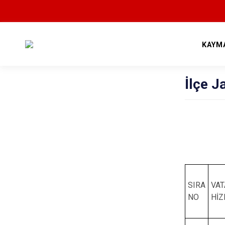
KAYM
İlçe 
SIRA
VA
NO
HİZ