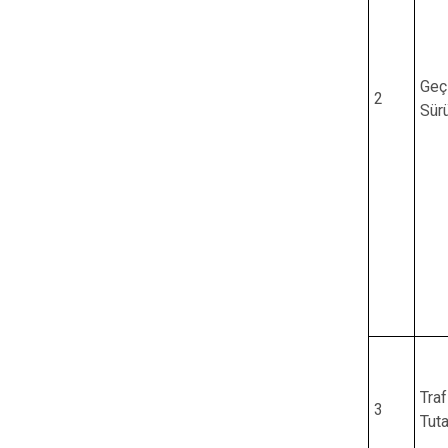
Geçi
2
Sür
Tra
3
Tut