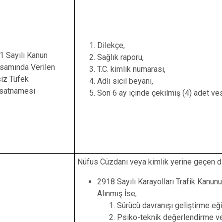
Halfeti
Harran
Hilvan
Dilekçe,
1 Sayılı Kanun
Sağlık raporu,
samında Verilen
T.C. kimlik numarası,
siz Tüfek
Adli sicil beyanı,
satnamesi
Son 6 ay içinde çekilmiş (4) adet ves
Nüfus Cüzdanı veya kimlik yerine geçen di
2918 Sayılı Karayolları Trafik Kanu
Alınmış İse;
Sürücü davranışı geliştirme eği
Psiko-teknik değerlendirme ve