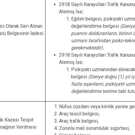
2918 Sayılı Karayolları Trafik Kanu
Alınmış İse;
Eğitim belgesi, psikiyatri uzm
ci Olarak Geri Alınan
değerlendirme belgesi
(Geriye
ücü Belgesinin İadesi
puanını dolduranların, birinci 
uzmanı tarafından psiko-tekni
gerekmektedir).
2918 Sayılı Karayolları Trafik Kanu
Alınmış İse;
Psikiyatri uzmanından alınaca
belgesi
(Geriye doğru (1) yıl i
fazla aşanların, psikiyatri uz
değerlendirme testine tabi tut
Nüfus cüzdanı veya kimlik yerine ge
Araç tescil belgesi,
fik Kazası Tespit
Araç trafik belgesi,
anağının Verilmesi
Zorunlu mali sorumluluk sigortası,