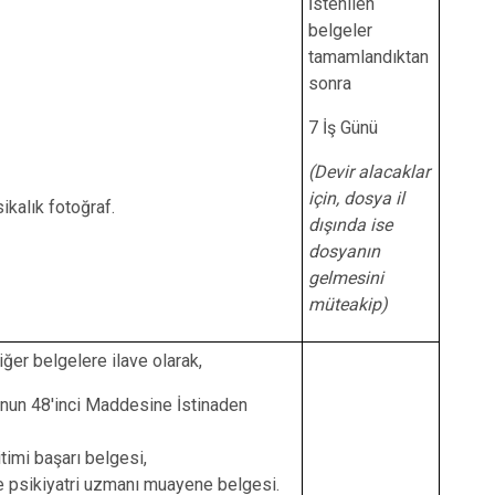
Eyyübiye
İstenilen
belgeler
Karaköprü
tamamlandıktan
sonra
7 İş Günü
(Devir alacaklar
için, dosya il
ikalık fotoğraf.
dışında ise
dosyanın
gelmesini
müteakip)
ğer belgelere ilave olarak,
nunun 48'inci Maddesine İstinaden
timi başarı belgesi,
 psikiyatri uzmanı muayene belgesi.