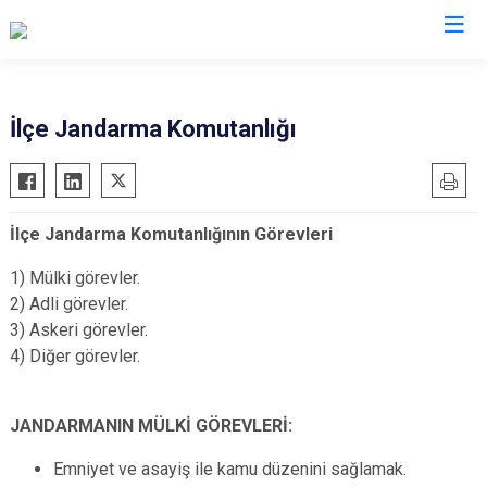
Şanlıurfa
İlçe Jandarma Komutanlığı
Akçakale
Siverek
Birecik
Suruç
İlçe Jandarma Komutanlığının Görevleri
Bozova
Viranşehir
Ceylanpınar
Haliliye
1) Mülki görevler.
2) Adli görevler.
Halfeti
Eyyübiye
3) Askeri görevler.
Harran
Karaköprü
4) Diğer görevler.
Hilvan
JANDARMANIN MÜLKİ GÖREVLERİ:
Emniyet ve asayiş ile kamu düzenini sağlamak.