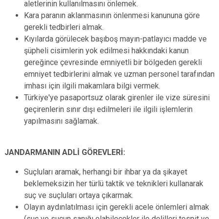
aletlerinin kullanılmasını önlemek.
Kara paranın aklanmasının önlenmesi kanununa göre
gerekli tedbirleri almak.
Kıyılarda görülecek başıboş mayın-patlayıcı madde ve
şüpheli cisimlerin yok edilmesi hakkındaki kanun
gereğince çevresinde emniyetli bir bölgeden gerekli
emniyet tedbirlerini almak ve uzman personel tarafından
imhası için ilgili makamlara bilgi vermek.
Türkiye'ye pasaportsuz olarak girenler ile vize süresini
geçirenlerin sınır dışı edilmeleri ile ilgili işlemlerin
yapılmasını sağlamak.
JANDARMANIN ADLİ GÖREVLERİ:
Suçluları aramak, herhangi bir ihbar ya da şikayet
beklemeksizin her türlü taktik ve teknikleri kullanarak
suç ve suçluları ortaya çıkarmak.
Olayın aydınlatılması için gerekli acele önlemleri almak
(suç ve suçun sanığı olabilecekler ile delilleri tespit ve