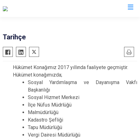
Şanlıurfa
Tarihçe
Akçakale
Siverek
Birecik
Suruç
Hükümet Konağımız 2017 yıllında faaliyete geçmiştir.
Bozova
Viranşehir
Hükümet konağımızda;
Ceylanpınar
Haliliye
Sosyal Yardımlaşma ve Dayanışma Vakfı
Halfeti
Eyyübiye
Başkanlığı
Sosyal Hizmet Merkezi
Harran
Karaköprü
İlçe Nüfus Müdrlüğü
Hilvan
Malmüdürlüğü
Kadastro Şefliği
Tapu Müdürlüğü
Vergi Dairesi Müdürlüğü