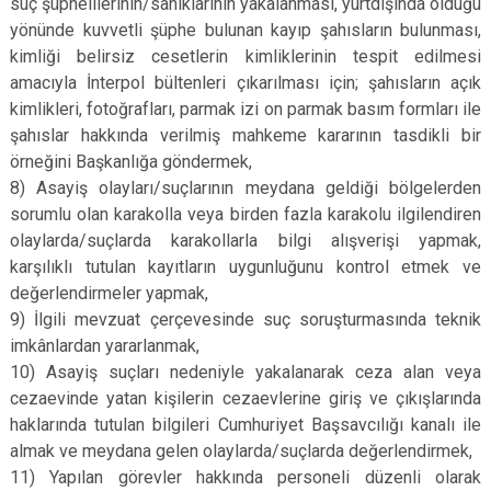
suç şüphelilerinin/sanıklarının yakalanması, yurtdışında olduğu
yönünde kuvvetli şüphe bulunan kayıp şahısların bulunması,
kimliği belirsiz cesetlerin kimliklerinin tespit edilmesi
amacıyla İnterpol bültenleri çıkarılması için; şahısların açık
kimlikleri, fotoğrafları, parmak izi on parmak basım formları ile
şahıslar hakkında verilmiş mahkeme kararının tasdikli bir
örneğini Başkanlığa göndermek,
8) Asayiş olayları/suçlarının meydana geldiği bölgelerden
sorumlu olan karakolla veya birden fazla karakolu ilgilendiren
olaylarda/suçlarda karakollarla bilgi alışverişi yapmak,
karşılıklı tutulan kayıtların uygunluğunu kontrol etmek ve
değerlendirmeler yapmak,
9) İlgili mevzuat çerçevesinde suç soruşturmasında teknik
imkânlardan yararlanmak,
10) Asayiş suçları nedeniyle yakalanarak ceza alan veya
cezaevinde yatan kişilerin cezaevlerine giriş ve çıkışlarında
haklarında tutulan bilgileri Cumhuriyet Başsavcılığı kanalı ile
almak ve meydana gelen olaylarda/suçlarda değerlendirmek,
11) Yapılan görevler hakkında personeli düzenli olarak