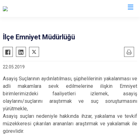
Şanlıurfa
İlçe Emniyet Müdürlüğü
Akçakale
Siverek
Birecik
Suruç
22.05.2019
Bozova
Viranşehir
Ceylanpınar
Haliliye
Asayiş Suçlarının aydınlatılması, şüphelilerinin yakalanması ve
adli makamlara sevk edilmelerine ilişkin Emniyet
Halfeti
Eyyübiye
birimlerimizdeki faaliyetleri izlemek, asayiş
Harran
Karaköprü
olaylarını/suçlarını araştırmak ve suç soruşturmasını
Hilvan
yürütmekle,
Asayiş suçları nedeniyle hakkında ihzar, yakalama ve tevkif
müzekkeresi çıkarılan arananları araştırmak ve yakalamak ile
görevlidir.