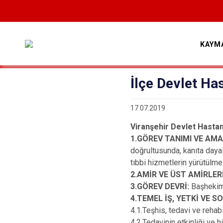
KAYM
İlçe Devlet Ha
17.07.2019
Viranşehir Devlet Hastan
1.GÖREV TANIMI VE AMA
doğrultusunda, kanıta dayalı 
tıbbi hizmetlerin yür
2.AMİR VE ÜST AMİRLERİ
3.GÖREV DEVRİ:
Başhekim
4.TEMEL İŞ, YETKİ VE 
4.1.Teşhis, tedavi ve reha
4.2.Tedavinin etkinliği ve 