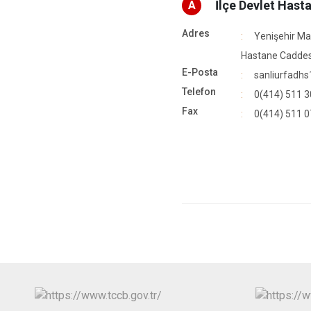
İlçe Devlet Hast
A
Adres
Yenişehir Ma
Hastane Caddes
E-Posta
sanliurfadhs
Telefon
0(414) 511 3
Fax
0(414) 511 0