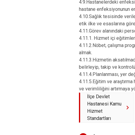
4.9.Hastanelerdeki enfeksi
hastane enfeksiyonunun enge
4.10.Sağlık tesisinde verile
etik ilke ve esaslarına göre
4.11.Görev alanındaki pers
4.11.1. Hizmet içi eğitimle
4.11.2.Nöbet, çalışma prog
almak.
4.11.3.Hizmetin aksatılmad
belirleyip, takip ve kontro
4.11.4.Planlanması, yer değ
4.11.5.Eğitim ve araştırma h
ve verimliliğini artırmaya 
İlçe Devlet
Hastanesi Kamu
Hizmet
Standartları