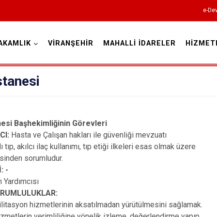
e-Dev
AKAMLIK
VİRANŞEHİR
MAHALLİ İDARELER
HİZMET
Şanlıurfa
stanesi
esi Başhekimliğinin Görevleri
CI:
Hasta ve Çalışan hakları ile güvenliği mevzuatı
tıp, akılcı ilaç kullanımı, tıp etiği ilkeleri esas olmak üzere
Akçakale
ütülmesinden sorumludur.
Birecik
: -
 Yardımcısı
Bozova
SORUMLULUKLAR:
Ceylanpınar
bilitasyon hizmetlerinin aksatılmadan yürütülmesini sağlamak.
hizmetlerin verimliliğine yönelik izleme, değerlendirme yapıp