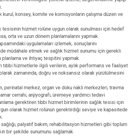
Halfeti
.
Harran
ik kurul, konsey, komite ve komisyonların çalışma düzen ve
Hilvan
ık tesisinin hizmet rolüne uygun olarak sunulması için hedef
 kısa, orta ve uzun dönem planlamalarını yapmak.
apsamındaki uygulamaları izlemek, sonuçlarını
nde müdahale etmek ve sağlık hizmet sunumu için gerekli
 planlama ve ihtiyaç tespitini yapmak.
n tıbbi hizmetlerle ilgili verilerin, aylık performans ve faaliyet
 olarak zamanında, doğru ve noksansız olarak yürütülmesini
m, perinatal merkez, organ ve doku nakli merkezleri, travma
damar cerrahi, anjiyografi, üremeye yardımcı tedavi
anlama gerektiren tıbbi hizmet birimlerinin sağlık tesisi için
ygun olarak hizmet rolünün gerektirdiği seviye ve kapasitede
k.
 sağlığı, palyatif bakım, rehabilitasyon hizmetleri gibi toplum
etkin bir şekilde sunumunu sağlamak.