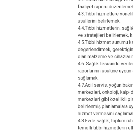
faaliyet raporu düzenlemek
4.3.Tıbbi hizmetlere yönel
usullerini belirlemek.
4.4.Tıbbi hizmetlerin, sağl
ve stratejileri belirlemek,
4.5.Tıbbi hizmet sunumu k
değerlendirmek, gerektiği
olan malzeme ve cihazların
4.6. Sağlık tesisinde verile
raporlarının usulüne uygun
sağlamak.
4.7.Acil servis, yoğun bakı
merkezleri, onkoloji, kalp-
merkezleri gibi özellikli pl
belirlenmiş planlamalara u
hizmet vermesini sağlama
4.8.Evde sağlık, toplum ruh
temelli tıbbi hizmetlerin 