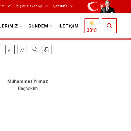
let
İçişleri Bakanlığı
Şanlıurfa
LERİMİZ
GÜNDEM
İLETİŞİM
38
°C
Muhammet Yılmaz
Başhekim
Siverek
Suruç
Viranşehir
Haliliye