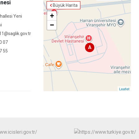
anesi
Büyük Harita
+
hallesi Yeni
−
i
11@saglik.gov.tr
0 07
A
7 55
Leaflet