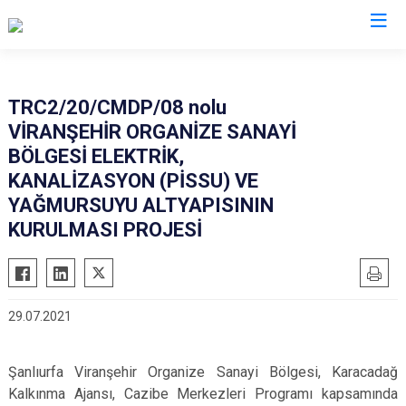
Şanlıurfa
TRC2/20/CMDP/08 nolu
VİRANŞEHİR ORGANİZE SANAYİ
Akçakale
Siverek
BÖLGESİ ELEKTRİK,
Birecik
Suruç
KANALİZASYON (PİSSU) VE
Bozova
Viranşehir
YAĞMURSUYU ALTYAPISININ
Ceylanpınar
KURULMASI PROJESİ
Haliliye
Halfeti
Eyyübiye
Harran
Karaköprü
Hilvan
29.07.2021
Şanlıurfa Viranşehir Organize Sanayi Bölgesi, Karacadağ
Kalkınma Ajansı, Cazibe Merkezleri Programı kapsamında