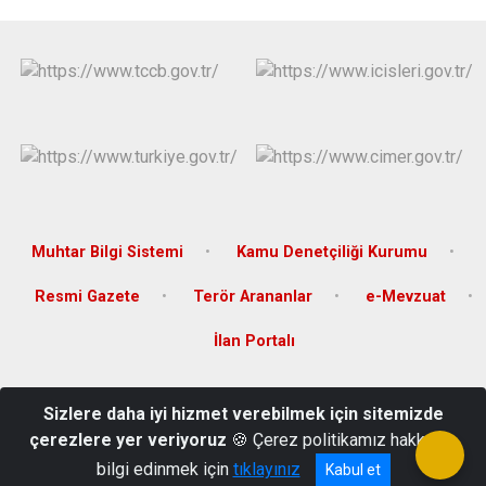
Muhtar Bilgi Sistemi
Kamu Denetçiliği Kurumu
Resmi Gazete
Terör Arananlar
e-Mevzuat
İlan Portalı
Türkiye Cumhuriyeti Viranşehir Kaymakamlığı Yenişehir Mah. 1797.
Sizlere daha iyi hizmet verebilmek için sitemizde
Sok. No:1 Viranşehir-Şanlıurfa
çerezlere yer veriyoruz
🍪 Çerez politikamız hakkında
+90 414 511 3001
bilgi edinmek için
tıklayınız
Kabul et