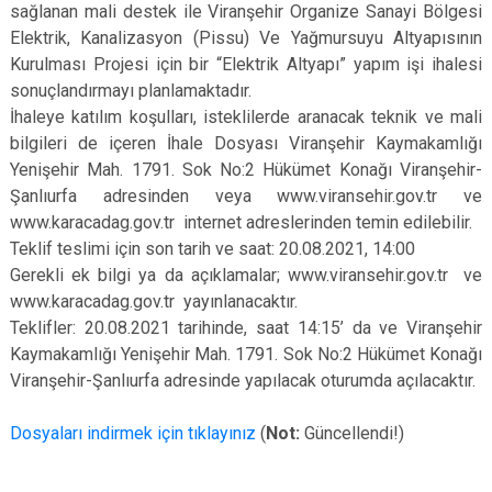
sağlanan mali destek ile Viranşehir Organize Sanayi Bölgesi
Elektrik, Kanalizasyon (Pissu) Ve Yağmursuyu Altyapısının
Kurulması Projesi için bir “Elektrik Altyapı” yapım işi ihalesi
sonuçlandırmayı planlamaktadır.
İhaleye katılım koşulları, isteklilerde aranacak teknik ve mali
bilgileri de içeren İhale Dosyası Viranşehir Kaymakamlığı
Yenişehir Mah. 1791. Sok No:2 Hükümet Konağı Viranşehir-
Şanlıurfa adresinden veya www.viransehir.gov.tr ve
www.karacadag.gov.tr internet adreslerinden temin edilebilir.
Teklif teslimi için son tarih ve saat: 20.08.2021, 14:00
Gerekli ek bilgi ya da açıklamalar; www.viransehir.gov.tr ve
www.karacadag.gov.tr yayınlanacaktır.
Teklifler: 20.08.2021 tarihinde, saat 14:15’ da ve Viranşehir
Kaymakamlığı Yenişehir Mah. 1791. Sok No:2 Hükümet Konağı
Viranşehir-Şanlıurfa adresinde yapılacak oturumda açılacaktır.
Dosyaları indirmek için tıklayınız
(
Not:
Güncellendi!)