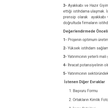
3-
Ayakkabı ve Hazır Giyim
ettiği istihdama ulaşmak. 
prensip olarak ayakkabı 
doğrultuda firmaların istih
Değerlendirmede Öncelik
1-
Projenin optimum üreti
2-
Yüksek istihdam sağla
3-
Yatırımcının yeterli mal
4-
İhracat potansiyelinin o
5-
Yatırımcının sektöründe
İstenen Diğer Evraklar
Başvuru Formu
Ortakların Kimlik Fot