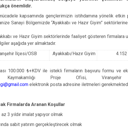
Halfeti
dukça önemlidir.
Harran
mücadele kapsamında gençlerimizin istihdamına yönelik etkin po
Hilvan
nize Sanayi Bölgemizde “Ayakkabı ve Hazır Giyim” sektörlerine y
yakkabı ve Hazır Giyim sektörlerinde faaliyet gösteren firmalara u
ilgiler aşağıda yer almaktadır.
ranşehir İlçesi/OSB
Ayakkabı/Hazır Giyim
4.152
ası 100.000 ₺+KDV ile istekli firmaların başvuru formu ve ekl
r Kaymakamlığı Proje Ofisi, Viranşeh
igi@gmail.com
elektronik posta adresine iletmeleri gerekmektedi
ak Firmalarda Aranan Koşullar
 az 3 yıldır imalat yapıyor olmak
rında sabit yatırım gerçekleştirecek olmak