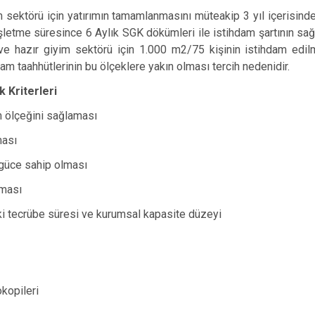
 sektörü için yatırımın tamamlanmasını müteakip 3 yıl içerisin
İşletme süresince 6 Aylık SGK dökümleri ile istihdam şartının sağ
ve hazır giyim sektörü için 1.000 m2/75 kişinin istihdam edil
dam taahhütlerinin bu ölçeklere yakın olması tercih nedenidir.
 Kriterleri
m ölçeğini sağlaması
ması
i güce sahip olması
lması
ki tecrübe süresi ve kurumsal kapasite düzeyi
okopileri