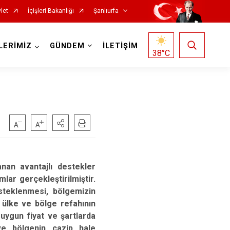
let
İçişleri Bakanlığı
Şanlıurfa
LERİMİZ
GÜNDEM
İLETİŞİM
38
°C
Siverek
nan avantajlı destekler
Suruç
lar gerçekleştirilmiştir.
steklenmesi, bölgemizin
Viranşehir
ı ülke ve bölge refahının
Haliliye
uygun fiyat ve şartlarda
 ve bölgenin cazip hale