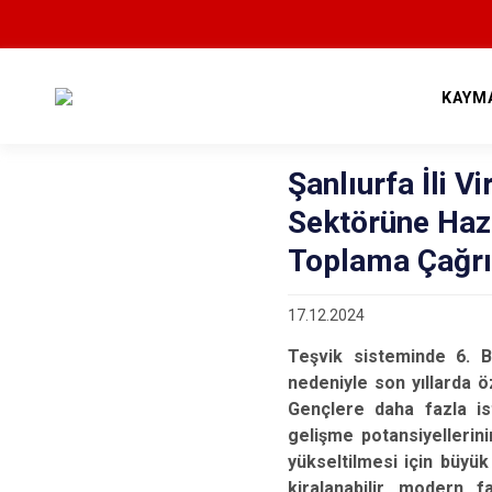
KAYM
Şanlıurfa İli V
Sektörüne Hazı
Toplama Çağrı
17.12.2024
Teşvik sisteminde 6. B
nedeniyle son yıllarda ö
Gençlere daha fazla is
gelişme potansiyellerini
yükseltilmesi için büyü
kiralanabilir modern f