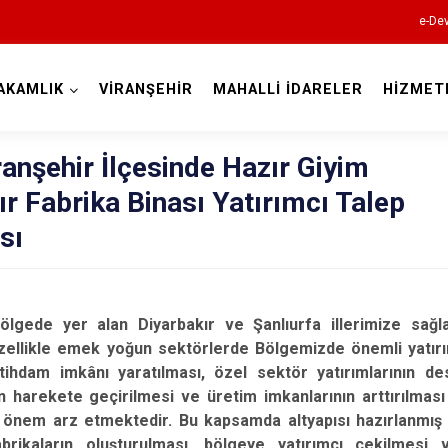
e-Dev
AKAMLIK
VİRANŞEHİR
MAHALLİ İDARELER
HİZMET
Şanlıurfa
iranşehir İlçesinde Hazır Giyim
r Fabrika Binası Yatırımcı Talep
sı
Akçakale
ölgede yer alan Diyarbakır ve Şanlıurfa illerimize sağla
Birecik
zellikle emek yoğun sektörlerde Bölgemizde önemli yatırım
tihdam imkânı yaratılması, özel sektör yatırımlarının de
Bozova
n harekete geçirilmesi ve üretim imkanlarının arttırılmas
Ceylanpınar
k önem arz etmektedir. Bu kapsamda altyapısı hazırlanmış 
abrikaların oluşturulması, bölgeye yatırımcı çekilmesi