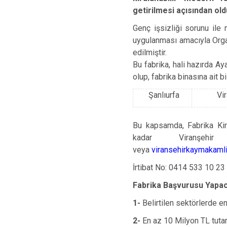
getirilmesi açısından ol
Genç işsizliği sorunu ile 
uygulanması amacıyla Orga
edilmiştir.
Bu fabrika, hali hazırda A
olup, fabrika binasına ait b
Şanlıurfa
Vi
Bu kapsamda, Fabrika Kir
kadar Viranşehi
veya
viransehirkaymakaml
İrtibat No: 0414 533 10 23
Fabrika Başvurusu Yapac
1-
Belirtilen sektörlerde en
2-
En az 10 Milyon TL tuta