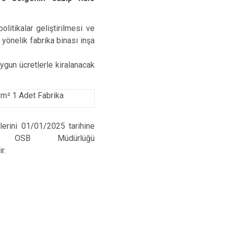
Eyyübiye
Karaköprü
litikalar geliştirilmesi ve
önelik fabrika binası inşa
ygun ücretlerle kiralanacak
 m² 1 Adet Fabrika
erini 01/01/2025 tarihine
ir OSB Müdürlüğü
r.