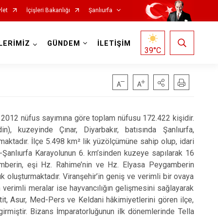
let
İçişleri Bakanlığı
Şanlıurfa
LERİMİZ
GÜNDEM
İLETİŞİM
39
°C
2012 nüfus sayımına göre toplam nüfusu 172.422 kişidir.
), kuzeyinde Çınar, Diyarbakır, batısında Şanlıurfa,
aktadır. İlçe 5.498 km² lik yüzölçümüne sahip olup, idari
Siverek
r-Şanlıurfa Karayolunun 6. km’sinden kuzeye sapılarak 16
gamberin, eşi Hz. Rahime’nin ve Hz. Elyasa Peygamberin
Suruç
k oluşturmaktadır. Viranşehir’in geniş ve verimli bir ovaya
Viranşehir
 verimli meralar ise hayvancılığın gelişmesini sağlayarak
itit, Asur, Med-Pers ve Keldani hâkimiyetlerini gören ilçe,
Haliliye
miştir. Bizans İmparatorluğunun ilk dönemlerinde Tella