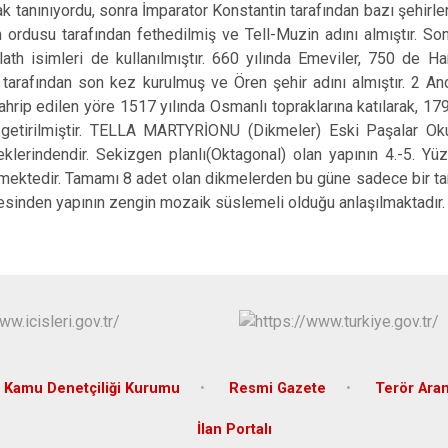
Halfeti
k tanınıyordu, sonra İmparator Konstantin tarafından bazı şehirleri
 ordusu tarafından fethedilmiş ve Tell-Muzin adını almıştır. S
Harran
ath isimleri de kullanılmıştır. 660 yılında Emeviler, 750 de Ha
Hilvan
 tarafından son kez kurulmuş ve Ören şehir adını almıştır. 2 A
hrip edilen yöre 1517 yılında Osmanlı topraklarına katılarak, 17
 getirilmiştir. TELLA MARTYRİONU (Dikmeler) Eski Paşalar Okul
klerindendir. Sekizgen planlı(Oktagonal) olan yapının 4.-5. Yüzy
mektedir. Tamamı 8 adet olan dikmelerden bu güne sadece bir tane
sinden yapının zengin mozaik süslemeli olduğu anlaşılmaktadır.
Kamu Denetçiliği Kurumu
Resmi Gazete
Terör Ara
İlan Portalı