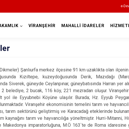
e-Dev
AKAMLIK
VİRANŞEHİR
MAHALLİ İDARELER
HİZMET
Şanlıurfa
ler
meler) Şanlıurfa merkez ilçesine 91 km uzaklıkta olan ilçenin 
ğusunda Kızıltepe, kuzeydoğusunda Derik, Mazıdağı (Mardin
nda Siverek, güneyde Ceylanpınar, güneybatısında Harran yer alm
Akçakale
; 2 belediye, 2 bucak, 116 köy, 221 mezradan oluşur. Viranşehi
alt yol ile Eyyubnebi Köyüne ulaşılır. Burada; Hz. Eyyub Pey
Birecik
ulunmaktadır. Viranşehir ekonomisinin temelini tarım ve hayvancılı
Bozova
ı, tarım sektörünü geliştirmiş ve Karacadağ eteklerinde bulunan
im kaynağını tarım ve hayvancılığa yöneltmiştir. Hurri-Mitanni, H
Ceylanpınar
 Makedonya imparatorluğuna, M.Ö 163`te de Roma idaresine gir