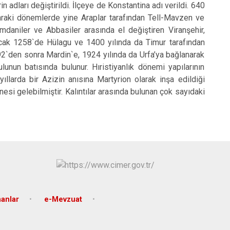
Eyyübiye
n adları değiştirildi. İlçeye de Konstantina adı verildi. 640
onraki dönemlerde yine Araplar tarafından Tell-Mavzen ve
Karaköprü
mdaniler ve Abbasiler arasında el değiştiren Viranşehir,
ncak 1258`de Hülagu ve 1400 yılında da Timur tarafından
92`den sonra Mardin`e, 1924 yılında da Urfa’ya bağlanarak
unun batısında bulunur. Hıristiyanlık dönemi yapılarının
ıllarda bir Azizin anısına Martyrion olarak inşa edildiği
si gelebilmiştir. Kalıntılar arasında bulunan çok sayıdaki
nanlar
e-Mevzuat