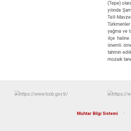
(Tepe) olara
yılında Şam
Tell-Mavzel
Türkmenler
yağma ve ta
ilçe haline
önemli örne
tahmin edil
mozaik tane
Muhtar Bilgi Sistemi