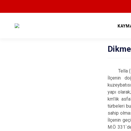
KAYM
Dikme
Tella (Dik
İlçenin do
kuzeybatısı
yapı olarak
km’lik asf
türbeleri b
sahip olmas
İlçenin geç
M.Ö 331`de