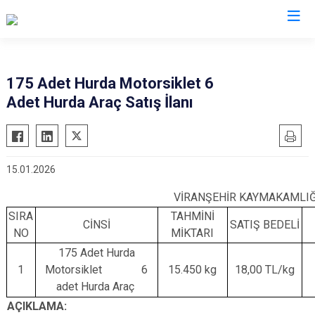
Şanlıurfa
175 Adet Hurda Motorsiklet 6
Adet Hurda Araç Satış İlanı
Akçakale
Siverek
Birecik
Suruç
Bozova
Viranşehir
15.01.2026
Ceylanpınar
Haliliye
VİRANŞEHİR KAYMAKAMLIĞI
Halfeti
Eyyübiye
SIRA
TAHMİNİ
Harran
Karaköprü
CİNSİ
SATIŞ BEDELİ
NO
MİKTARI
Hilvan
175 Adet Hurda
1
Motorsiklet 6
15.450 kg
18,00 TL/kg
adet Hurda Araç
AÇIKLAMA: