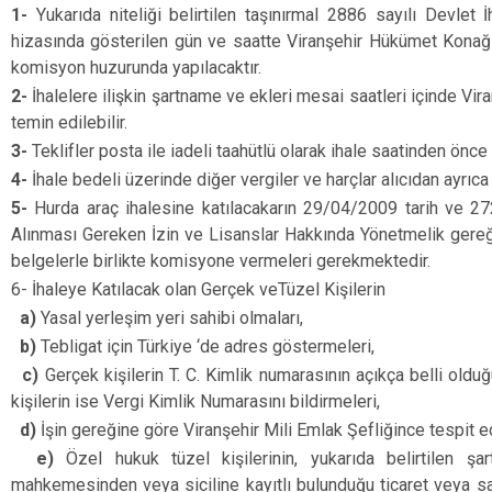
1-
Yukarıda niteliği belirtilen taşınırmal 2886 sayılı Devle
hizasında gösterilen gün ve saatte Viranşehir Hükümet Konağı
komisyon huzurunda yapılacaktır.
2-
İhalelere ilişkin şartname ve ekleri mesai saatleri içinde Vir
temin edilebilir.
3-
Teklifler posta ile iadeli taahütlü olarak ihale saatinden önce 
4-
İhale bedeli üzerinde diğer vergiler ve harçlar alıcıdan ayrıca 
5-
Hurda araç ihalesine katılacakarın 29/04/2009 tarih ve 
Alınması Gereken İzin ve Lisanslar Hakkında Yönetmelik gereği
belgelerle birlikte komisyone vermeleri gerekmektedir.
6- İhaleye Katılacak olan Gerçek veTüzel Kişilerin
a)
Yasal yerleşim yeri sahibi olmaları,
b)
Tebligat için Türkiye ‘de adres göstermeleri,
c)
Gerçek kişilerin T. C. Kimlik numarasının açıkça belli olduğu
kişilerin ise Vergi Kimlik Numarasını bildirmeleri,
d)
İşin gereğine göre Viranşehir Mili Emlak Şefliğince tespit e
e)
Özel hukuk tüzel kişilerinin, yukarıda belirtilen şa
mahkemesinden veya siciline kayıtlı bulunduğu ticaret veya sa